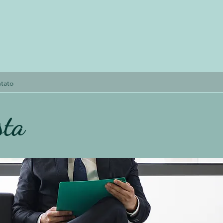
tato
sta