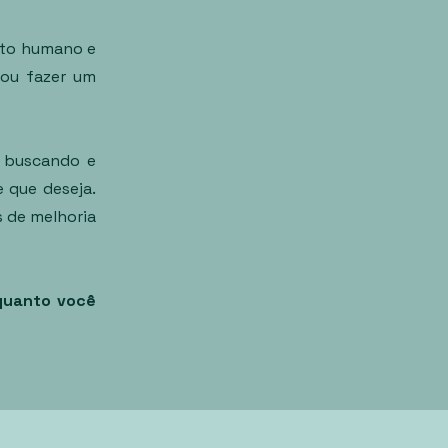
nto humano e
 vou fazer um
á buscando e
 que deseja.
 de melhoria
quanto você