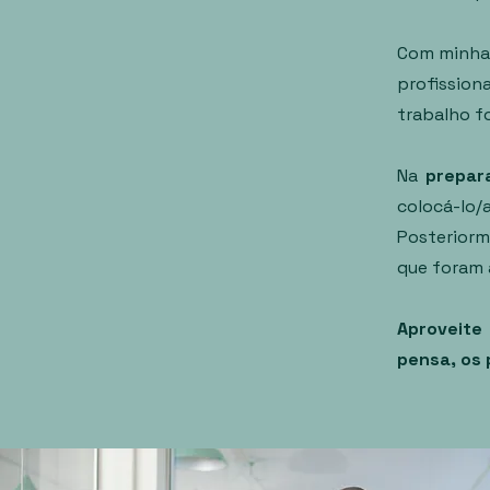
Com minha 
profission
trabalho f
Na
prepar
colocá-lo/
Posteriorm
que foram
Aproveite
pensa, os 