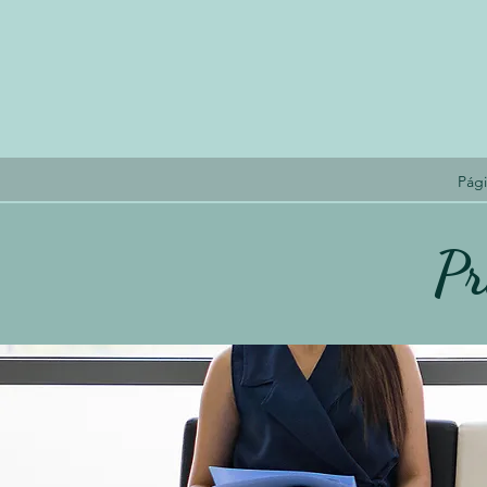
Pági
Pr