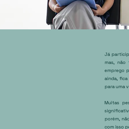
Já partici
mas, não 
emprego p
ainda, fic
para uma v
Muitas pe
significat
porém, não
com isso p