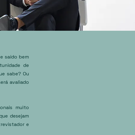
se saído bem
tunidade de
ue sabe? Ou
erá avaliado
ionais muito
 que desejam
revistador e