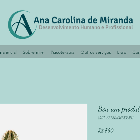
na inicial
Sobre mim
Psicoterapia
Outros serviços
Livro
Con
Sou um produt
SKU: 366615376135191
Preço
R$ 7,50