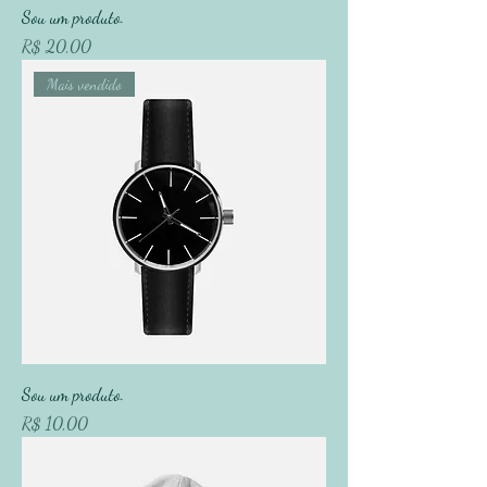
Sou um produto.
Preço
R$ 20,00
Mais vendido
Sou um produto.
Preço
R$ 10,00