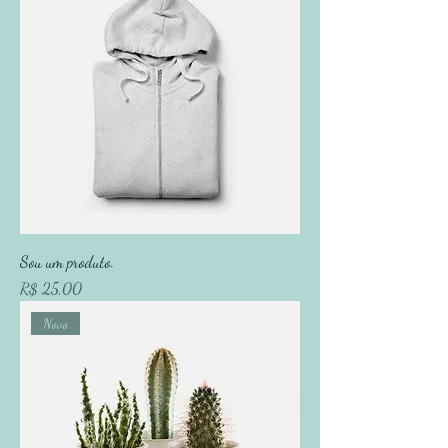
Sou um produto.
Preço
R$ 25,00
Novo